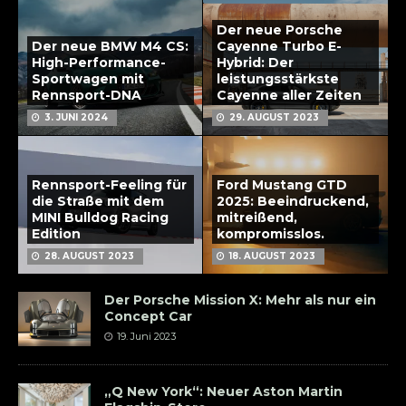
Der neue Porsche
Der neue BMW M4 CS:
Cayenne Turbo E-
High-Performance-
Hybrid: Der
Sportwagen mit
leistungsstärkste
Rennsport-DNA
Cayenne aller Zeiten
3. JUNI 2024
29. AUGUST 2023
Rennsport-Feeling für
Ford Mustang GTD
die Straße mit dem
2025: Beeindruckend,
MINI Bulldog Racing
mitreißend,
Edition
kompromisslos.
28. AUGUST 2023
18. AUGUST 2023
Der Porsche Mission X: Mehr als nur ein
Concept Car
19. Juni 2023
„Q New York“: Neuer Aston Martin