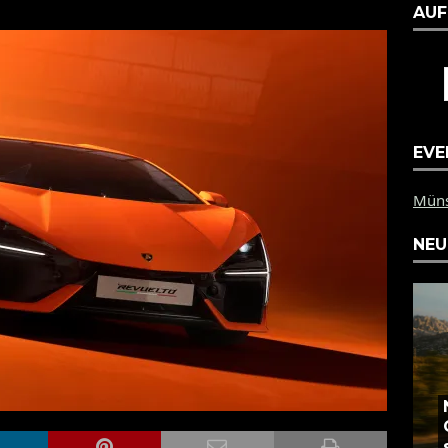
AUF
EVE
PZ Münster: Am 1.9.20
NEU