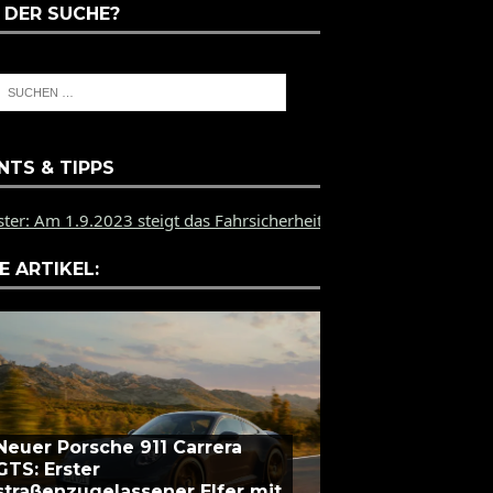
 DER SUCHE?
NTS & TIPPS
23 steigt das Fahrsicherheitstraining des PZ Münster auf dem B
E ARTIKEL:
Neuer Porsche 911 Carrera
GTS: Erster
straßenzugelassener Elfer mit