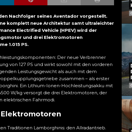
en Nachfolger seines Aventador vorgestellt.
e komplett neue Architektur samt ultraleichter
ance Electrified Vehicle (HPEV) wird der
ngsmotor und drei Elektromotoren
me 1.015 PS.
ochleistungskomponenten: Der neue Verbrenner
stung von 127 PS und wirkt sowohl mit den vorderen
agenden Leistungsgewicht als auch mit dem
Doppelkupplungsgetriebe zusammen – als erster
borghini. Ein Lithium-Ionen-Hochleistungsakku mit
4500 W/kg versorgt die drei Elektromotoren, der
in elektrischen Fahrmodi.
i Elektromotoren
en Traditionen Lamborghinis: den Allradantrieb.