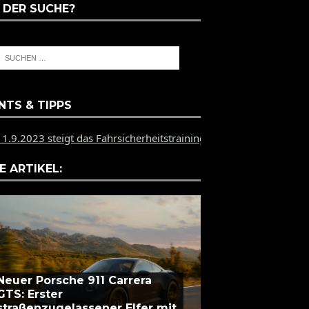
 DER SUCHE?
NTS & TIPPS
 das Fahrsicherheitstraining des PZ Münster auf dem Bilster Be
E ARTIKEL:
Neuer Porsche 911 Carrera
GTS: Erster
straßenzugelassener Elfer mit