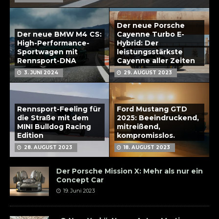
Der neue Porsche
Der neue BMW M4 CS:
Cayenne Turbo E-
High-Performance-
Hybrid: Der
Sportwagen mit
leistungsstärkste
Rennsport-DNA
Cayenne aller Zeiten
3. JUNI 2024
29. AUGUST 2023
Rennsport-Feeling für
Ford Mustang GTD
die Straße mit dem
2025: Beeindruckend,
MINI Bulldog Racing
mitreißend,
Edition
kompromisslos.
28. AUGUST 2023
18. AUGUST 2023
Der Porsche Mission X: Mehr als nur ein
Concept Car
19. Juni 2023