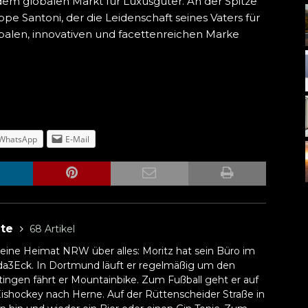
em globalen Markt für Luxusgüter. An der Spitze
e Santoni, der die Leidenschaft seines Vaters für
obalen, innovativen und facettenreichen Marke
WhatsApp
E-Mail
lte
68 Artikel
 seine Heimat NRW über alles: Moritz hat sein Büro im
3Eck. In Dortmund läuft er regelmäßig um den
tingen fährt er Mountainbike. Zum Fußball geht er auf
ishockey nach Herne. Auf der Rüttenscheider Straße in