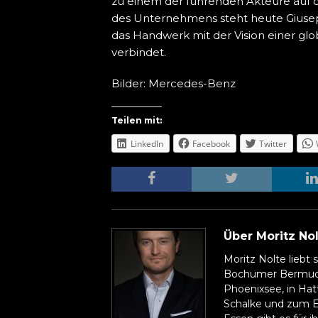
zu einem der führenden Akteure auf d
des Unternehmens steht heute Giusepp
das Handwerk mit der Vision einer gl
verbindet.
Bilder: Mercedes-Benz
Teilen mit:
LinkedIn
Facebook
Twitter
Über Moritz No
Moritz Nolte liebt
Bochumer Bermuda
Phoenixsee, in Hat
Schalke und zum E