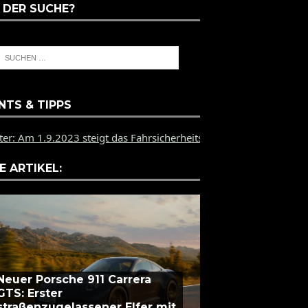
 DER SUCHE?
NTS & TIPPS
3 steigt das Fahrsicherheitstraining des PZ Münster auf dem Bi
E ARTIKEL:
Neuer Porsche 911 Carrera
GTS: Erster
straßenzugelassener Elfer mit