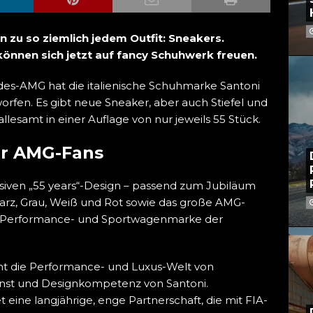
n zu so ziemlich jedem Outfit: Sneakers.
nnen sich jetzt auf fancy Schuhwerk freuen.
es-AMG hat die italienische Schuhmarke Santoni
worfen. Es gibt neue Sneaker, aber auch Stiefel und
lesamt in einer Auflage von nur jeweils 55 Stück.
ür AMG-Fans
iven „55 years“-Design – passend zum Jubiläum
rz, Grau, Weiß und Rot sowie das große AMG-
ur Performance- und Sportwagenmarke der
int die Performance- und Luxus-Welt von
st und Designkompetenz von Santoni.
ine langjährige, enge Partnerschaft, die mit FIA-