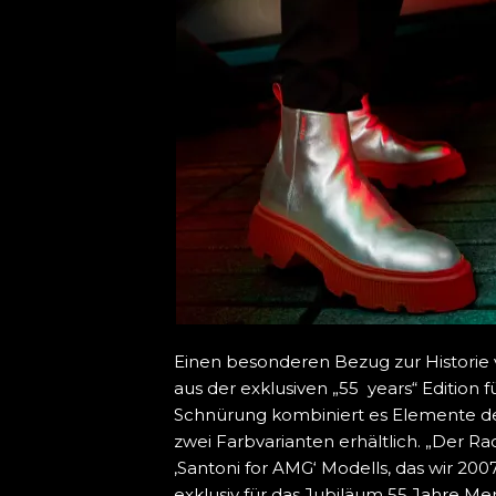
Einen besonderen Bezug zur Historie 
aus der exklusiven „55 years“ Editio
Schnürung kombiniert es Elemente der
zwei Farbvarianten erhältlich. „Der Ra
‚Santoni for AMG‘ Modells, das wir 2
exklusiv für das Jubiläum 55 Jahre Mer