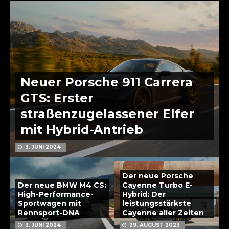
Neuer Porsche 911 Carrera
GTS: Erster
straßenzugelassener Elfer
mit Hybrid-Antrieb
3. JUNI 2024
Der neue Porsche
Der neue BMW M4 CS:
Cayenne Turbo E-
High-Performance-
Hybrid: Der
Sportwagen mit
leistungsstärkste
Rennsport-DNA
Cayenne aller Zeiten
3. JUNI 2024
29. AUGUST 2023