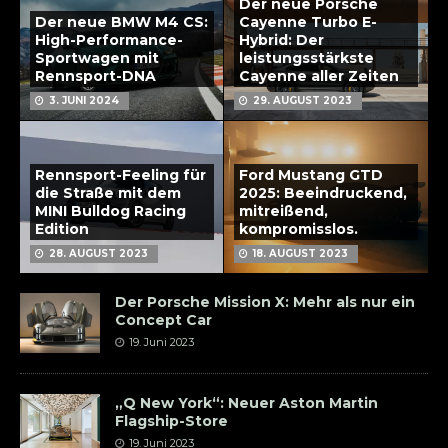
Der neue Porsche
Der neue BMW M4 CS:
Cayenne Turbo E-
High-Performance-
Hybrid: Der
Sportwagen mit
leistungsstärkste
Rennsport-DNA
Cayenne aller Zeiten
3. JUNI 2024
29. AUGUST 2023
Rennsport-Feeling für
Ford Mustang GTD
die Straße mit dem
2025: Beeindruckend,
MINI Bulldog Racing
mitreißend,
Edition
kompromisslos.
28. AUGUST 2023
18. AUGUST 2023
Der Porsche Mission X: Mehr als nur ein
Concept Car
19. Juni 2023
„Q New York“: Neuer Aston Martin
Flagship-Store
19. Juni 2023