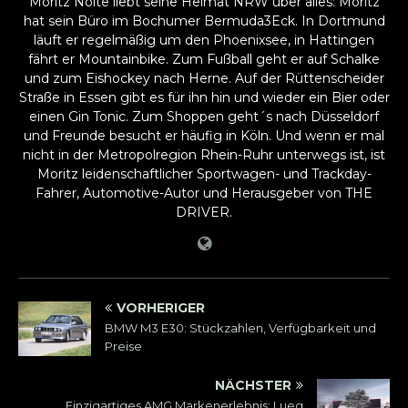
Moritz Nolte liebt seine Heimat NRW über alles: Moritz
hat sein Büro im Bochumer Bermuda3Eck. In Dortmund
läuft er regelmäßig um den Phoenixsee, in Hattingen
fährt er Mountainbike. Zum Fußball geht er auf Schalke
und zum Eishockey nach Herne. Auf der Rüttenscheider
Straße in Essen gibt es für ihn hin und wieder ein Bier oder
einen Gin Tonic. Zum Shoppen geht´s nach Düsseldorf
und Freunde besucht er häufig in Köln. Und wenn er mal
nicht in der Metropolregion Rhein-Ruhr unterwegs ist, ist
Moritz leidenschaftlicher Sportwagen- und Trackday-
Fahrer, Automotive-Autor und Herausgeber von THE
DRIVER.
VORHERIGER
BMW M3 E30: Stückzahlen, Verfügbarkeit und
Preise
NÄCHSTER
Einzigartiges AMG Markenerlebnis: Lueg