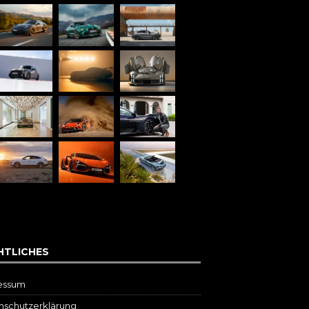
HTLICHES
essum
schutz­erklärung