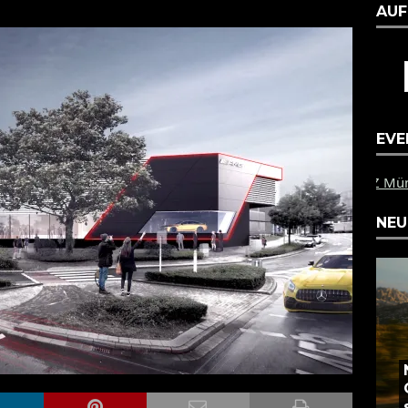
AUF
EVE
PZ Münster: Am 1.
NEU