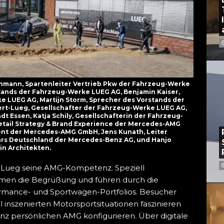
 Hohmann, Spartenleiter Vertrieb Pkw der Fahrzeug-Werke
stands der Fahrzeug-Werke LUEG AG, Benjamin Kaiser,
e LUEG AG, Martijn Storm, Sprecher des Vorstands der
rt-Lueg, Gesellschafter der Fahrzeug-Werke LUEG AG,
 Essen, Katja Schily, Gesellschafterin der Fahrzeug-
etail Strategy & Brand Experience der Mercedes-AMG
nt der Mercedes-AMG GmbH, Jens Kunath, Leiter
rs Deutschland der Mercedes-Benz AG, und Hanjo
in Architekten.
Lueg seine AMG-Kompetenz. Speziell
men die Begrüßung und führen durch die
ormance- und Sportwagen-Portfolios. Besucher
 inszenierten Motorsportsituationen faszinieren
ganz persönlichen AMG konfigurieren. Über digitale