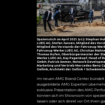
Spatenstich im April 2021. (v.l.): Stephan
LUEG AG, Stefan Jansen, Mitglied des Vor
Mitglied des Vorstands der Fahrzeug-Werk
Fahrzeug-Werke LUEG AG, Christian Mahne
Thomas Kufen, Oberbürgermeister der Stadt
Werke LUEG AG, Kay Pagenkopf, Head of R
GmbH, Patrick Ammer, Network Developme
Marketing und Vertrieb Mercedes-Benz Ca
Gellink, Architekt der Gellink + Schwämmle
Im neuen AMG Brand Center bündelt 
ausgebildete AMG Experten überneh
exklusive Präsentation des AMG Perf
können sich im Showroom von speziell
lassen oder sich direkt vor Ort ihren 