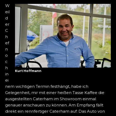
W
eil
d
er
C
h
ef
n
o
c
h
Kurt Hoffmann
in
ei
nem wichtigen Termin festhängt, habe ich
Gelegenheit, mir mit einer heißen Tasse Kaffee die
ausgestellten Caterham im Showroom einmal
genauer anschauen zu können. Am Empfang fällt
direkt ein rennfertiger Caterham auf: Das Auto von