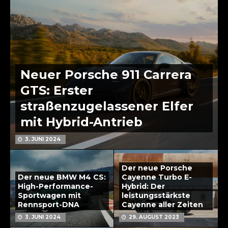
Neuer Porsche 911 Carrera
GTS: Erster
straßenzugelassener Elfer
mit Hybrid-Antrieb
3. JUNI 2024
Der neue Porsche
Der neue BMW M4 CS:
Cayenne Turbo E-
High-Performance-
Hybrid: Der
Sportwagen mit
leistungsstärkste
Rennsport-DNA
Cayenne aller Zeiten
3. JUNI 2024
29. AUGUST 2023